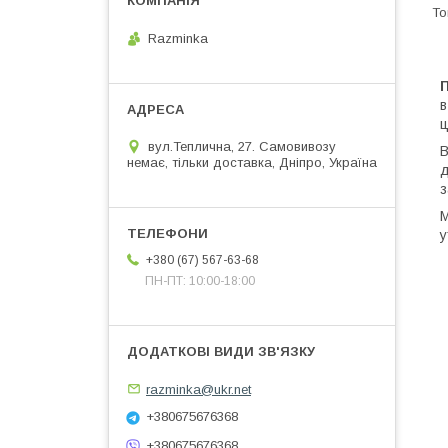
Razminka
в
ц
вул.Теплична, 27. Самовивозу
В
немає, тільки доставка, Дніпро, Україна
д
з
М
у
+380 (67) 567-63-68
ПН-ПТ: 10:00-18:00
razminka@ukr.net
+380675676368
+380675676368