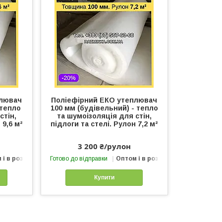
плювач
Поліефірний ЕКО утеплювач
 тепло
100 мм (будівельний) - тепло
стін,
та шумоізоляція для стін,
 9,6 м²
підлоги та стелі. Рулон 7,2 м²
3 200 ₴/рулон
 і в роздріб
Готово до відправки
Оптом і в роздріб
Купити