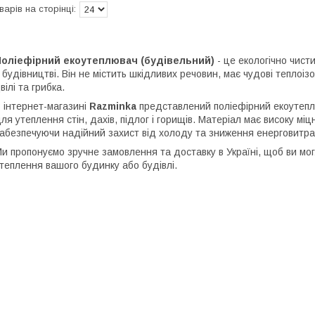
Поліефірний екоутеплювач (будівельний)
- це екологічно чист
 будівництві. Він не містить шкідливих речовин, має чудові теплоізо
вілі та грибка.
 інтернет-магазині
Razminka
представлений поліефірний екоутеплю
ля утеплення стін, дахів, підлог і горищів. Матеріал має високу міцн
абезпечуючи надійний захист від холоду та зниження енерговитра
и пропонуємо зручне замовлення та доставку в Україні, щоб ви мо
теплення вашого будинку або будівлі.