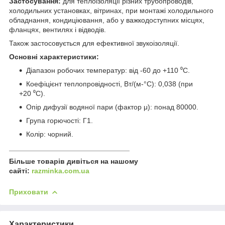
Застосування:
для теплоізоляції різних трубопроводів,
холодильних установках, вітринах, при монтажі холодильного
обладнання, кондиціювання, або у важкодоступних місцях,
фланцях, вентилях і відводів.
Також застосовується для ефективної звукоізоляції.
Основні характеристики:
Діапазон робочих температур: від -60 до +110 ⁰С.
Коефіцієнт теплопровідності, Вт/(м-°С): 0,038 (при
+20 ⁰С).
Опір дифузії водяної пари (фактор μ): понад 80000.
Група горючості: Г1.
Колір: чорний.
______________________________
Більше товарів дивіться на нашому
сайті:
razminka.com.ua
Приховати
Характеристики