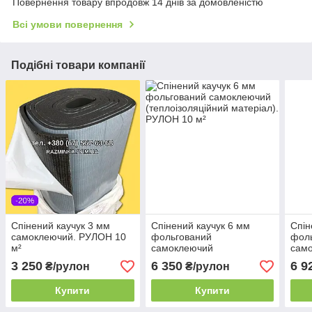
Повернення товару впродовж 14 днів за домовленістю
Всі умови повернення
Подібні товари компанії
Спінений каучук 3 мм
Спінений каучук 6 мм
Спін
самоклеючий. РУЛОН 10
фольгований
фол
м²
самоклеючий
сам
(теплоізоляційний
(теп
3 250
6 350
6 9
₴/рулон
₴/рулон
матеріал). РУЛОН 10 м²
м²
Купити
Купити