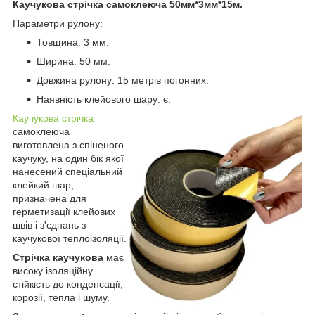
Каучукова стрічка самоклеюча 50мм*3мм*15м.
Параметри рулону:
Товщина: 3 мм.
Ширина: 50 мм.
Довжина рулону: 15 метрів погонних.
Наявність клейового шару: є.
Каучукова стрічка
самоклеюча
виготовлена з спіненого
каучуку, на один бік якої
нанесений спеціальний
клейкий шар,
призначена для
герметизації клейових
швів і з'єднань з
каучукової теплоізоляції.
Стрічка каучукова
має
високу ізоляційну
стійкість до конденсації,
корозії, тепла і шуму.