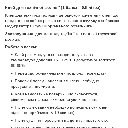
Клей для технічної ізоляції (1 банка = 0,8 літра).
Клей для технічної ізоляції - це однокомпонентний клей, що
представляє собою розчин синтетичного каучуку з добавкою
модифікатора і суміші органічного розчинника.
Застосування
: для монтажу трубної та листової каучукової
ізоляції.
Робота з клеєм:
Клей рекомендується використовувати за
температури довкілля +5...+25°С і допустимої вологості
60-65%.
Перед застосуванням клей потрібно перемішати.
Поверхні перед нанесенням клею необхідно
просушити і знежирити.
Клей наносять на поверхні, що склеюються,
рівномірним шаром, використовуючи пензлик.
Після склеювання необхідно почекати, поки клей
підсохне (приблизно 5-10 хвилин).
Після сушіння перевірити на дотик липкість клею.
Дуже важливо щільно закривати банку з клеєм, якщо