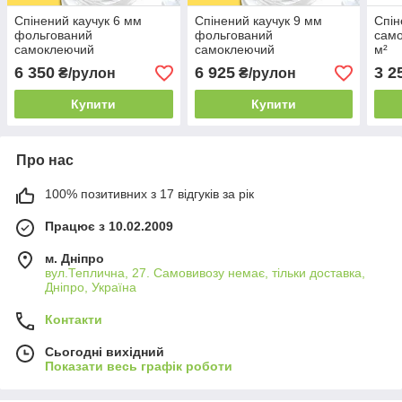
Спінений каучук 6 мм
Спінений каучук 9 мм
Спін
фольгований
фольгований
сам
самоклеючий
самоклеючий
м²
(теплоізоляційний
(теплоізоляція). РУЛОН 10
6 350
6 925
3 2
₴/рулон
₴/рулон
матеріал). РУЛОН 10 м²
м²
Купити
Купити
Про нас
100% позитивних з 17 відгуків за рік
Працює з 10.02.2009
м. Дніпро
вул.Теплична, 27. Самовивозу немає, тільки доставка,
Дніпро, Україна
Контакти
Сьогодні вихідний
Показати весь графік роботи