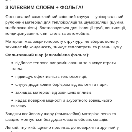
З КЛЕЄВИМ СЛОЕМ + ФОЛЬГА!
Фольгований самоклейний спінений каучук — універсальний
рулонний матеріал для теплоізоляції та шумоізоляції (шумка,
знеболюваність). Застосовується для ізоляції труб, вентиляції,
кондиціонування, стін, стель та автомобілів.
Матеріал має закритопористу структуру, не вбирає вологу,
захищає від конденсату, знижує тепловтрати та рівень шуму.
Фольгований шар (алюмінієва фольга):
відбиває теплове випромінювання та знижує втрати
тепла;
підвищує ефективність теплоізоляції;
слугує додатковим бар'єром від вологи та пари;
захищає матеріал від зовнішніх впливів;
надає поверхні міцності й акуратного зовнішнього
вигляду.
Завдяки клейовому шару (самоклейка) матеріал легко та
швидко монтується без додаткових клейових складів.
Легкий, гнучкий, щільно прилягає до поверхні та зручний у