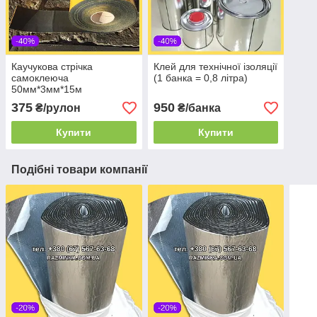
Каучукова стрічка
Клей для технічної ізоляції
самоклеюча
(1 банка = 0,8 літра)
50мм*3мм*15м
375
950
₴/рулон
₴/банка
Купити
Купити
Подібні товари компанії