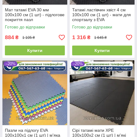
Мат татамі EVA 30 мм
Татамі ластівчин хвіст 4 см
100х100 см (1 шт) - підлогове
100х100 см (1 шт) - мати для
покриття пазл
спортзалу з EVA
Готово до відправки
Готово до відправки
884
1 316
₴
₴
1 105 ₴
1 645 ₴
Купити
Купити
–20%
–20%
Пазли на підлогу EVA
Сірі татамі мати XPE
100х100х1 см (1 шт) | м'яка
100х100х2 см (1 шт) | м'які