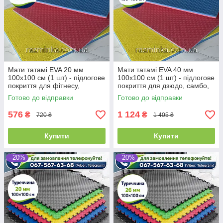
Мати татамі EVA 20 мм
Мати татамі EVA 40 мм
100х100 см (1 шт) - підлогове
100х100 см (1 шт) - підлогове
покриття для фітнесу,
покриття для дзюдо, самбо,
гімнастики та єдиноборств
боротьби
Готово до відправки
Готово до відправки
576
1 124
₴
₴
720 ₴
1 405 ₴
Купити
Купити
–20%
–20%