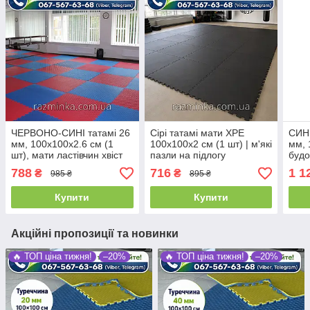
ЧЕРВОНО-СИНІ татамі 26
Сірі татамі мати XPE
СИН
мм, 100х100х2.6 см (1
100х100х2 см (1 шт) | м'які
мм, 
шт), мати ластівчин хвіст
пазли на підлогу
будо
788
716
1 1
₴
₴
985 ₴
895 ₴
Купити
Купити
Акційні пропозиції та новинки
🔥 ТОП ціна тижня!
–20%
🔥 ТОП ціна тижня!
–20%