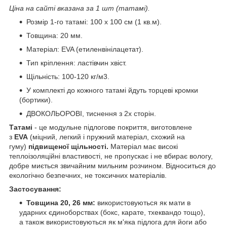
Ціна на сайті вказана за 1 шт (татамі).
Розмір 1-го татамі: 100 х 100 см (1 кв.м).
Товщина: 20 мм.
Матеріал: EVA (етиленвінілацетат).
Тип кріплення: ластівчин хвіст.
Щільність: 100-120 кг/м3.
У комплекті до кожного татамі йдуть торцеві кромки
(бортики).
ДВОКОЛЬОРОВІ, тиснення з 2х сторін.
Татамі
- це модульне підлогове покриття, виготовлене
з
EVA
(міцний, легкий і пружний матеріал, схожий на
гуму)
підвищеної щільності.
Матеріал має високі
теплоізоляційні властивості, не пропускає і не вбирає вологу,
добре миється звичайним мильним розчином. Відноситься до
екологічно безпечних, не токсичних матеріалів.
Застосування:
Товщина 20, 26 мм:
використовуються як мати в
ударних єдиноборствах (бокс, карате, тхеквандо тощо),
а також використовуються як м'яка підлога для йоги або