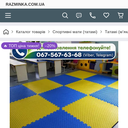
RAZMINKA.COM.UA
Каталог товарів
Спортивні мати (татамі)
Татамі (м'як
🔥 ТОП ціна тижня!
–20%