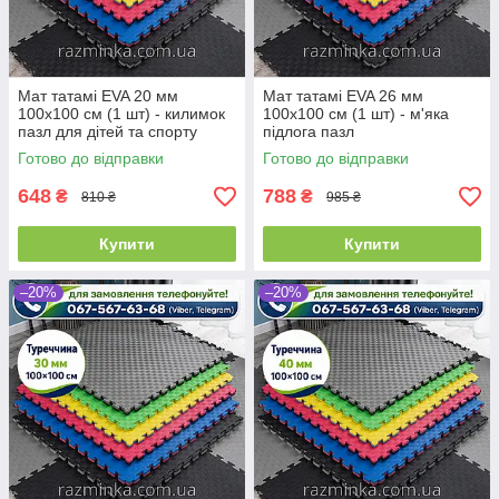
Мат татамі EVA 20 мм
Мат татамі EVA 26 мм
100х100 см (1 шт) - килимок
100х100 см (1 шт) - м'яка
пазл для дітей та спорту
підлога пазл
Готово до відправки
Готово до відправки
648
788
₴
₴
810 ₴
985 ₴
Купити
Купити
–20%
–20%