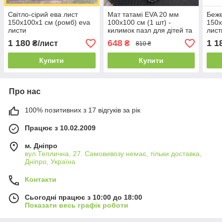
Світло-сірий ева лист
Мат татамі EVA 20 мм
Беже
150х100х1 см (ромб) eva
100х100 см (1 шт) -
150х
листи
килимок пазл для дітей та
лист
спорту
1 180
648
1 1
₴/лист
₴
810 ₴
Купити
Купити
Про нас
100% позитивних з 17 відгуків за рік
Працює з 10.02.2009
м. Дніпро
вул.Теплична, 27. Самовивозу немає, тільки доставка,
Дніпро, Україна
Контакти
Сьогодні працює з 10:00 до 18:00
Показати весь графік роботи