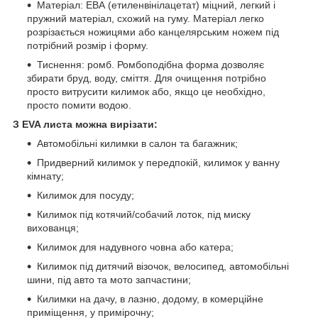
Матеріал: ЕВА (етиленвінілацетат) міцний, легкий і
пружний матеріал, схожий на гуму. Матеріал легко
розрізається ножицями або канцелярським ножем під
потрібний розмір і форму.
Тиснення: ромб. Ромбоподібна форма дозволяє
збирати бруд, воду, сміття. Для очищення потрібно
просто витрусити килимок або, якщо це необхідно,
просто помити водою.
З EVA листа можна вирізати:
Автомобільні килимки в салон та багажник;
Придверний килимок у передпокій, килимок у ванну
кімнату;
Килимок для посуду;
Килимок під котячий/собачий лоток, під миску
вихованця;
Килимок для надувного човна або катера;
Килимок під дитячий візочок, велосипед, автомобільні
шини, під авто та мото запчастини;
Килимки на дачу, в лазню, додому, в комерційне
приміщення, у примірочну;