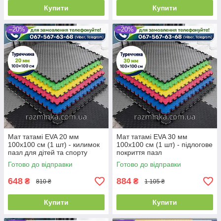
Купити
Купити
–20%
–20%
Мат татамі EVA 20 мм
Мат татамі EVA 30 мм
100х100 см (1 шт) - килимок
100х100 см (1 шт) - підлогове
пазл для дітей та спорту
покриття пазл
Готово до відправки
Готово до відправки
648
884
₴
₴
810 ₴
1 105 ₴
Купити
Купити