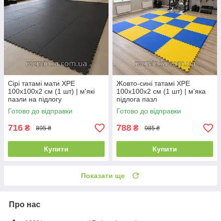
Сірі татамі мати XPE
Жовто-сині татамі XPE
100х100х2 см (1 шт) | м'які
100х100х2 см (1 шт) | м'яка
пазли на підлогу
підлога пазл
Готово до відправки
Готово до відправки
716
788
₴
₴
895 ₴
985 ₴
Купити
Купити
Показати ще
Про нас