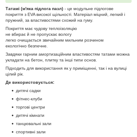
Татамі (м'яка підлога пазл)
- це модульне підлогове
покриття з EVA високої щільності. Матеріал міцний, легкий і
пружний, за властивостями схожий на гуму.
Покриття має чудову теплоізоляцію
не вбирає й не пропускає вологу
легко очищається звичайним мильним розчином
екологічно безпечне.
Завдяки гарним амортизаційним властивостям татами можна
укладати на бетон, плитку та інші типи основ.
Підходить для використання як у приміщенні, так і на вулиці
цілий рік.
Де використовується:
дитячі садки
фітнес-клуби
торгові центри
дитячі кімнати
танцювальні зали
спортивні зали