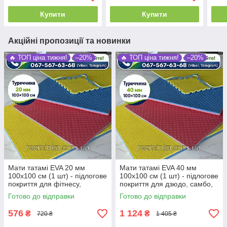
Купити
Купити
Акційні пропозиції та новинки
🔥 ТОП ціна тижня!
–20%
🔥 ТОП ціна тижня!
–20%
Мати татамі EVA 20 мм
Мати татамі EVA 40 мм
100х100 см (1 шт) - підлогове
100х100 см (1 шт) - підлогове
покриття для фітнесу,
покриття для дзюдо, самбо,
гімнастики та єдиноборств
боротьби
Готово до відправки
Готово до відправки
576
1 124
₴
₴
720 ₴
1 405 ₴