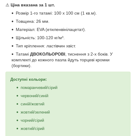
⚠️
Ціна вказана за 1 шт.
Розмір 1-го татамі: 100 х 100 см (1 кв.м).
Товщина: 26 мм.
Матеріал: EVA (етиленвінілацетат).
Щільність: 100-120 кг/м³.
Тип кріплення: ластівчин хвіст.
Татамі
ДВОКОЛЬОРОВІ
, тиснення з 2-х боків. У
комплекті до кожного пазла йдуть торцеві кромки
(бортики).
Доступні кольори:
помаранчевий/сірий
червоний/синій
синій/жовтий
жовтий/зелений
чорний/сірий
жовтий/сірий