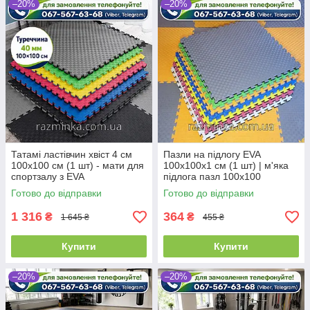
–20%
–20%
Татамі ластівчин хвіст 4 см
Пазли на підлогу EVA
100х100 см (1 шт) - мати для
100х100х1 см (1 шт) | м'яка
спортзалу з EVA
підлога пазл 100х100
Готово до відправки
Готово до відправки
1 316
364
₴
₴
1 645 ₴
455 ₴
Купити
Купити
–20%
–20%