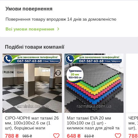
Умови повернення
Повернення товару впродовж 14 днів за домовленістю
Всі умови повернення
Подібні товари компанії
СІРО-ЧОРНІ мат татамі 26
Мат татамі EVA 20 мм
ЧЕР
мм, 100х100х2.6 см (1
100х100 см (1 шт) -
мм, 
шт), борцівські мати
килимок пазл для дітей та
шт),
спорту
788
648
788
₴
₴
985 ₴
810 ₴