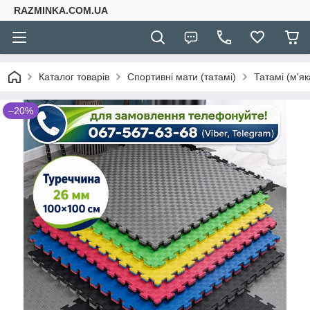
RAZMINKA.COM.UA
Каталог товарів
Спортивні мати (татамі)
Татамі (м'як
–20%