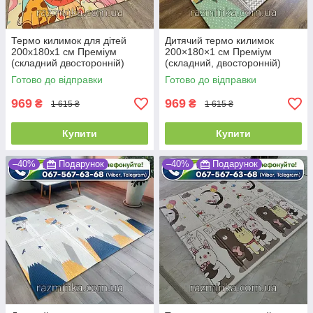
Термо килимок для дітей
Дитячий термо килимок
200х180х1 см Преміум
200×180×1 см Преміум
(складний двосторонній)
(складний, двосторонній)
Готово до відправки
Готово до відправки
969
969
₴
₴
1 615 ₴
1 615 ₴
Купити
Купити
–40%
Подарунок
–40%
Подарунок