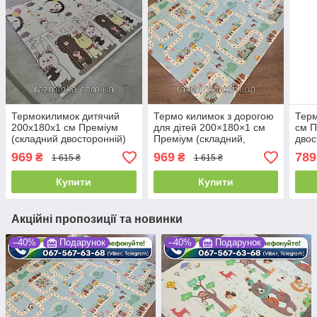
Термокилимок дитячий
Термо килимок з дорогою
Терм
200х180х1 см Преміум
для дітей 200×180×1 см
см П
(складний двосторонній)
Преміум (складний,
двос
двосторонній)
969
969
789
₴
₴
1 615 ₴
1 615 ₴
Купити
Купити
Акційні пропозиції та новинки
–40%
Подарунок
–40%
Подарунок