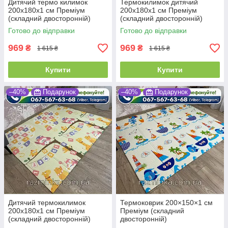
Дитячий термо килимок
Термокилимок дитячий
200х180х1 см Преміум
200х180х1 см Преміум
(складний двосторонній)
(складний двосторонній)
Готово до відправки
Готово до відправки
969
969
₴
₴
1 615 ₴
1 615 ₴
Купити
Купити
–40%
Подарунок
–40%
Подарунок
Дитячий термокилимок
Термоковрик 200×150×1 см
200х180х1 см Преміум
Преміум (складний
(складний двосторонній)
двосторонній)