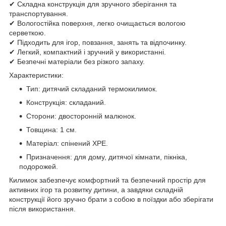
✔ Складна конструкція для зручного зберігання та
транспортування.
✔ Вологостійка поверхня, легко очищається вологою
серветкою.
✔ Підходить для ігор, повзання, занять та відпочинку.
✔ Легкий, компактний і зручний у використанні.
✔ Безпечні матеріали без різкого запаху.
Характеристики:
Тип: дитячий складаний термокилимок.
Конструкція: складаний.
Сторони: двосторонній малюнок.
Товщина: 1 см.
Матеріал: спінений XPE.
Призначення: для дому, дитячої кімнати, пікніка,
подорожей.
Килимок забезпечує комфортний та безпечний простір для
активних ігор та розвитку дитини, а завдяки складній
конструкції його зручно брати з собою в поїздки або зберігати
після використання.