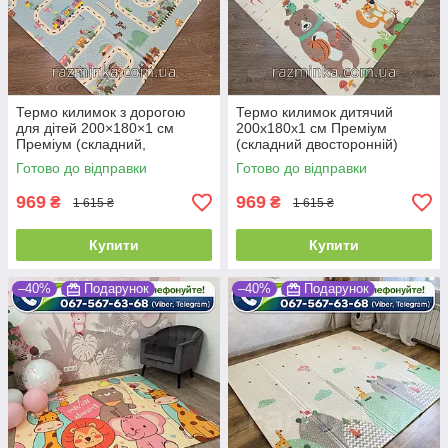
Термо килимок з дорогою
Термо килимок дитячий
для дітей 200×180×1 см
200х180х1 см Преміум
Преміум (складний,
(складний двосторонній)
двосторонній)
Готово до відправки
Готово до відправки
969
969
₴
₴
1 615 ₴
1 615 ₴
Купити
Купити
–40%
Подарунок
–40%
Подарунок