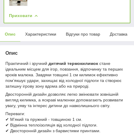
Приховати
Опис
Характеристики
Відгуки про товар
Доставка
Опис
Практичний і зручний
дитячий термокилимок
стане
ідеальним місцем для ігор, повзання, відпочинку та перших
кроків малюка. Завдяки товщині 1 см килимок ефективно
пом’якшує удари, захищає від холодної підлоги та створює
затишну ігрову зону вдома або на природі.
Двосторонній дизайн дозволяє легко змінювати зовнішній
вигляд килимка, а яскраві малюнки допомагають розвивати
увагу, уяву та інтерес дитини до навколишнього світу.
Переваги:
✔ М'який та пружний - товщиною 1 см.
✔ Відмінна теплоізоляція від холодної підлоги.
✔ Двосторонній дизайн з барвистими принтами.