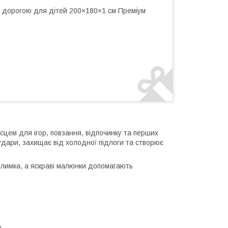
з дорогою для дітей 200×180×1 см Преміум
сцем для ігор, повзання, відпочинку та перших
удари, захищає від холодної підлоги та створює
илимка, а яскраві малюнки допомагають
.