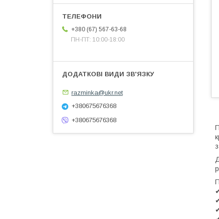
+380 (67) 567-63-68
ПН-ПТ: 10:00-18:00
razminka@ukr.net
+380675676368
+380675676368
П
к
з
Д
р
П
✔
✔
✔
✔