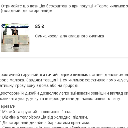
Отримайте цю позицію безкоштовно при покупці «Термо килимок 
(складний, двосторонній)»
85 ₴
Сумка чохол для складного килимка
рактичний і зручний
дитячий термо килимок
стане ідеальним мі
років малюка. Завдяки товщині 1 см килимок ефективно пом’якшує 
атишну ігрову зону вдома або на природі.
восторонній дизайн дозволяє легко змінювати зовнішній вигляд к
озвивати увагу, уяву та інтерес дитини до навколишнього світу.
ереваги:
 М'який та пружний - товщиною 1 см.
 Відмінна теплоізоляція від холодної підлоги.
 Двосторонній дизайн з барвистими принтами.
 Складна конструкція для зручного зберігання та транспортування