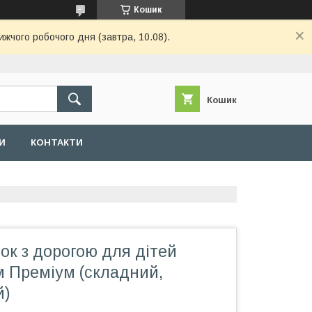
Кошик
ижчого робочого дня (завтра, 10.08).
Кошик
И
КОНТАКТИ
ок з дорогою для дітей
м Преміум (складний,
й)