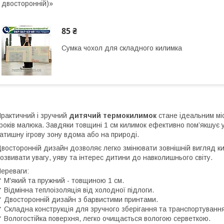
двосторонній)»
85 ₴
Сумка чохол для складного килимка
рактичний і зручний
дитячий термокилимок
стане ідеальним міс
років малюка. Завдяки товщині 1 см килимок ефективно пом’якшує 
атишну ігрову зону вдома або на природі.
восторонній дизайн дозволяє легко змінювати зовнішній вигляд к
озвивати увагу, уяву та інтерес дитини до навколишнього світу.
ереваги:
 М'який та пружний - товщиною 1 см.
 Відмінна теплоізоляція від холодної підлоги.
 Двосторонній дизайн з барвистими принтами.
 Складна конструкція для зручного зберігання та транспортування
 Вологостійка поверхня, легко очищається вологою серветкою.