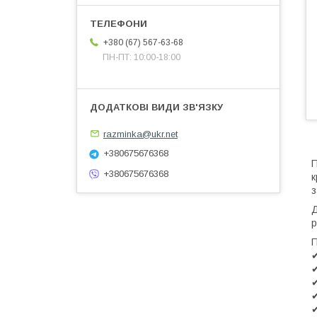
+380 (67) 567-63-68
ПН-ПТ: 10:00-18:00
razminka@ukr.net
+380675676368
П
+380675676368
к
з
Д
р
П
✔
✔
✔
✔
✔