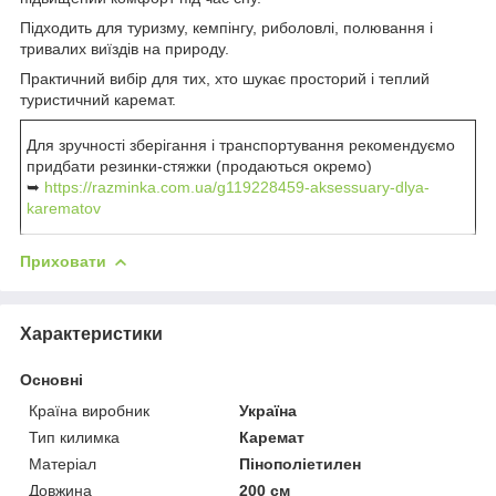
Підходить для туризму, кемпінгу, риболовлі, полювання і
тривалих виїздів на природу.
Практичний вибір для тих, хто шукає просторий і теплий
туристичний каремат.
Для зручності зберігання і транспортування рекомендуємо
придбати резинки-стяжки (продаються окремо)
➥
https://razminka.com.ua/g119228459-aksessuary-dlya-
karematov
Приховати
Характеристики
Основні
Країна виробник
Україна
Тип килимка
Каремат
Матеріал
Пінополіетилен
Довжина
200 см