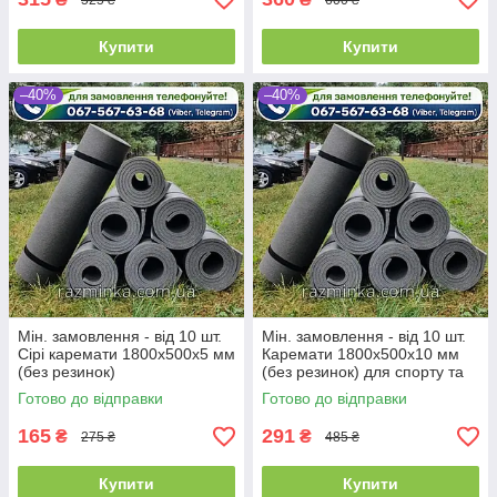
Купити
Купити
–40%
–40%
Мін. замовлення - від 10 шт.
Мін. замовлення - від 10 шт.
Сірі каремати 1800х500х5 мм
Каремати 1800х500х10 мм
(без резинок)
(без резинок) для спорту та
туризму
Готово до відправки
Готово до відправки
165
291
₴
₴
275 ₴
485 ₴
Купити
Купити