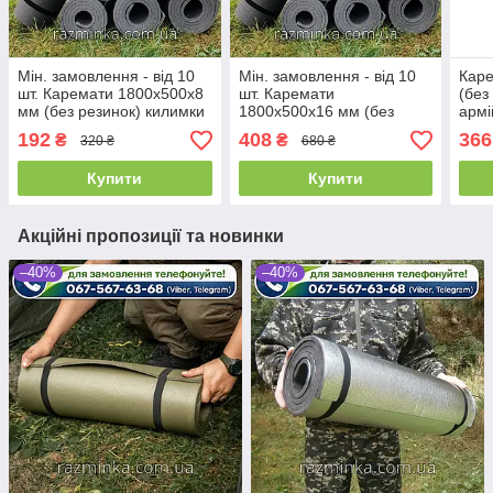
Мін. замовлення - від 10
Мін. замовлення - від 10
Кар
шт. Каремати 1800х500х8
шт. Каремати
(без
мм (без резинок) килимки
1800х500х16 мм (без
армі
для туризму та спорту
резинок) товстий каремат
замо
192
408
366
₴
₴
320 ₴
680 ₴
Купити
Купити
Акційні пропозиції та новинки
–40%
–40%