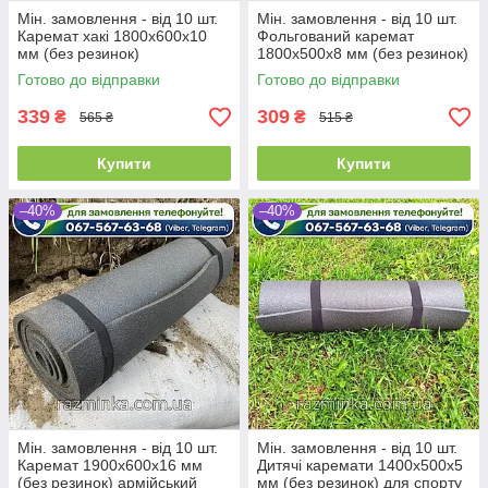
Мін. замовлення - від 10 шт.
Мін. замовлення - від 10 шт.
Каремат хакі 1800х600х10
Фольгований каремат
мм (без резинок)
1800х500х8 мм (без резинок)
туристичний і армійський
килимок з фольгою
Готово до відправки
Готово до відправки
килимок
339
309
₴
₴
565 ₴
515 ₴
Купити
Купити
–40%
–40%
Мін. замовлення - від 10 шт.
Мін. замовлення - від 10 шт.
Каремат 1900х600х16 мм
Дитячі каремати 1400х500х5
(без резинок) армійський
мм (без резинок) для спорту