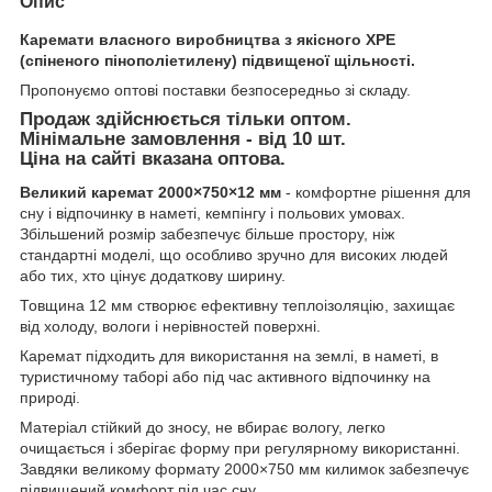
Опис
Каремати власного виробництва з якісного XPE
(спіненого пінополіетилену) підвищеної щільності.
Пропонуємо оптові поставки безпосередньо зі складу.
Продаж здійснюється тільки оптом.
Мінімальне замовлення - від 10 шт.
Ціна на сайті вказана оптова.
Великий каремат 2000×750×12 мм
- комфортне рішення для
сну і відпочинку в наметі, кемпінгу і польових умовах.
Збільшений розмір забезпечує більше простору, ніж
стандартні моделі, що особливо зручно для високих людей
або тих, хто цінує додаткову ширину.
Товщина 12 мм створює ефективну теплоізоляцію, захищає
від холоду, вологи і нерівностей поверхні.
Каремат підходить для використання на землі, в наметі, в
туристичному таборі або під час активного відпочинку на
природі.
Матеріал стійкий до зносу, не вбирає вологу, легко
очищається і зберігає форму при регулярному використанні.
Завдяки великому формату 2000×750 мм килимок забезпечує
підвищений комфорт під час сну.