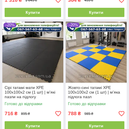
1 316
364
₴
₴
1 645 ₴
455 ₴
Купити
Купити
–20%
–20%
Сірі татамі мати XPE
Жовто-сині татамі XPE
100х100х2 см (1 шт) | м'які
100х100х2 см (1 шт) | м'яка
пазли на підлогу
підлога пазл
Готово до відправки
Готово до відправки
716
788
₴
₴
895 ₴
985 ₴
Купити
Купити