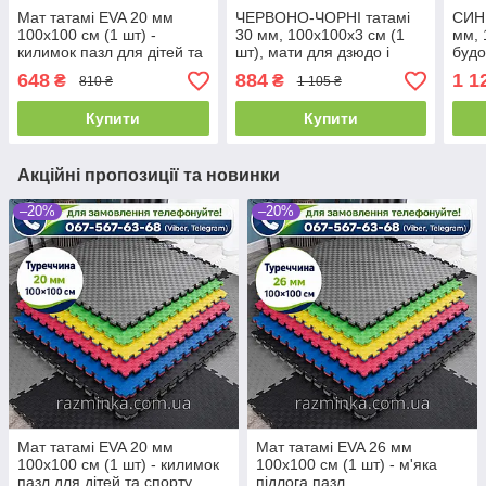
Мат татамі EVA 20 мм
ЧЕРВОНО-ЧОРНІ татамі
СИН
100х100 см (1 шт) -
30 мм, 100х100х3 см (1
мм, 
килимок пазл для дітей та
шт), мати для дзюдо і
будо
спорту
карате
648
884
1 1
₴
₴
810 ₴
1 105 ₴
Купити
Купити
Акційні пропозиції та новинки
–20%
–20%
Мат татамі EVA 20 мм
Мат татамі EVA 26 мм
100х100 см (1 шт) - килимок
100х100 см (1 шт) - м'яка
пазл для дітей та спорту
підлога пазл