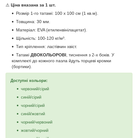
⚠️
Ціна вказана за 1 шт.
Розмір 1-го татамі: 100 х 100 см (1 кв.м).
Товщина: 30 мм.
Матеріал: EVA (етиленвінілацетат).
Щільність: 100-120 кг/м³.
Тип кріплення: ластівчин хвіст.
Татамі
ДВОКОЛЬОРОВІ
, тиснення з 2-х боків. У
комплекті до кожного пазла йдуть торцеві кромки
(бортики).
Доступні кольори:
червоний/сірий
синій/сірий
чорний/сірий
синій/жовтий
чорний/червоний
жовтий/чорний