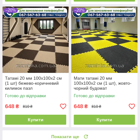
–20%
–20%
Татамі 20 мм 100х100х2 см
Мати татамі 20 мм
(1 шт) бежево-коричневий
100х100х2 см (1 шт), жовто-
килимок пазл
чорний будомат
Готово до відправки
Готово до відправки
648
648
₴
₴
810 ₴
810 ₴
Купити
Купити
Показати ще