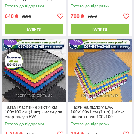
Готово до відправки
Готово до відправки
648
788
₴
₴
810 ₴
985 ₴
Купити
Купити
–20%
–20%
Татамі ластівчин хвіст 4 см
Пазли на підлогу EVA
100х100 см (1 шт) - мати для
100х100х1 см (1 шт) | м'яка
спортзалу з EVA
підлога пазл 100х100
Готово до відправки
Готово до відправки