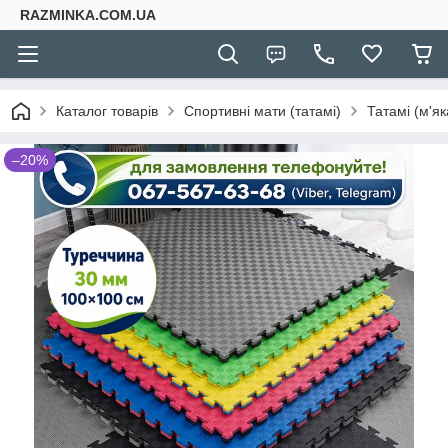
RAZMINKA.COM.UA
Каталог товарів
Спортивні мати (татамі)
Татамі (м'як
–20%