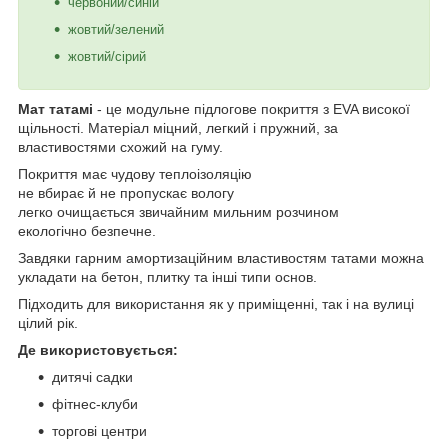
червоний/синій
жовтий/зелений
жовтий/сірий
Мат татамі
- це модульне підлогове покриття з EVA високої
щільності. Матеріал міцний, легкий і пружний, за
властивостями схожий на гуму.
Покриття має чудову теплоізоляцію
не вбирає й не пропускає вологу
легко очищається звичайним мильним розчином
екологічно безпечне.
Завдяки гарним амортизаційним властивостям татами можна
укладати на бетон, плитку та інші типи основ.
Підходить для використання як у приміщенні, так і на вулиці
цілий рік.
Де використовується:
дитячі садки
фітнес-клуби
торгові центри