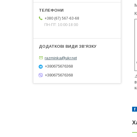
К
+380 (67) 567-63-68
ПН-ПТ: 10:00-18:00
razminka@ukr.net
+380675676368
+380675676368
⚠
в
к
Х