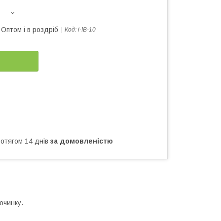
Оптом і в роздріб
Код:
i-IB-10
ротягом 14 днів
за домовленістю
очинку.