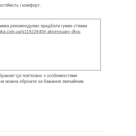
стійкість і комфорт.
илимка рекомендуємо придбати гумки-стяжки
inka.com.ua/g119228459-aksessuary-dlya-
є браком! Це пов'язано з особливостями
ини можна обрізати за бажання звичайним