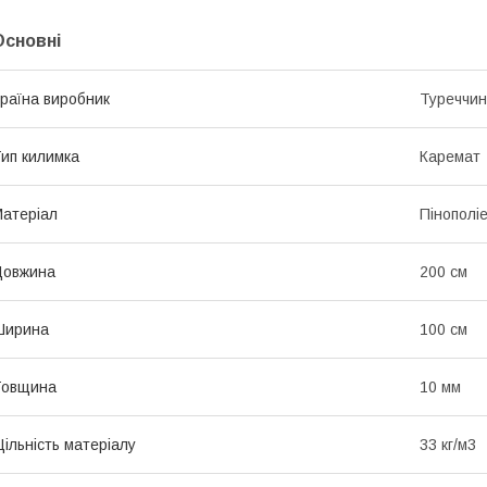
Основні
раїна виробник
Туреччи
ип килимка
Каремат
атеріал
Пінополі
Довжина
200 см
Ширина
100 см
Товщина
10 мм
ільність матеріалу
33 кг/м3