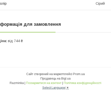
олір
Сірий
нформація для замовлення
іна:
від 744 ₴
Сайт створений на маркетплейсі
Prom.ua
Продавець на Bigl.ua
Razminka |
Поскаржитися на контент
|
Політика конфіденційності
Select Language
▼