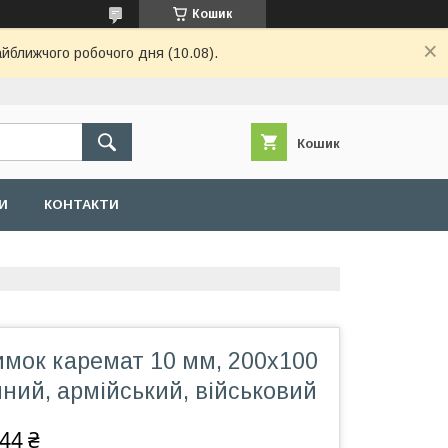
Кошик
айближчого робочого дня (10.08).
Кошик
И
КОНТАКТИ
имок каремат 10 мм, 200х100
чний, армійський, військовий
744 ₴