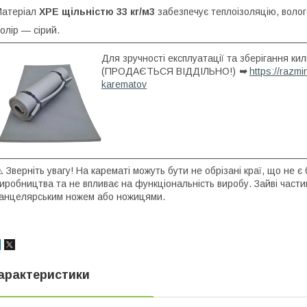
Матеріал
XPE щільністю 33 кг/м3
забезпечує теплоізоляцію, волого
олір — сірий.
Для зручності експлуатації та зберігання к
(ПРОДАЄТЬСЯ ВІДДІЛЬНО!)
➥
https://razm
karematov
️ Зверніть увагу! На карематі можуть бути не обрізані краї, що не 
иробництва та не впливає на функціональність виробу. Зайві част
анцелярським ножем або ножицями.
арактеристики