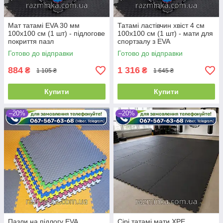
Мат татамі EVA 30 мм
Татамі ластівчин хвіст 4 см
100х100 см (1 шт) - підлогове
100х100 см (1 шт) - мати для
покриття пазл
спортзалу з EVA
Готово до відправки
Готово до відправки
884
1 316
₴
₴
1 105 ₴
1 645 ₴
Купити
Купити
–20%
–20%
Пазли на підлогу EVA
Сірі татамі мати XPE