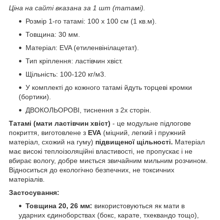
Ціна на сайті вказана за 1 шт (татамі).
Розмір 1-го татамі: 100 х 100 см (1 кв.м).
Товщина: 30 мм.
Матеріал: EVA (етиленвінілацетат).
Тип кріплення: ластівчин хвіст.
Щільність: 100-120 кг/м3.
У комплекті до кожного татамі йдуть торцеві кромки
(бортики).
ДВОКОЛЬОРОВІ, тиснення з 2х сторін.
Татамі (мати ластівчин хвіст)
- це модульне підлогове
покриття, виготовлене з
EVA
(міцний, легкий і пружний
матеріал, схожий на гуму)
підвищеної щільності.
Матеріал
має високі теплоізоляційні властивості, не пропускає і не
вбирає вологу, добре миється звичайним мильним розчином.
Відноситься до екологічно безпечних, не токсичних
матеріалів.
Застосування:
Товщина 20, 26 мм:
використовуються як мати в
ударних єдиноборствах (бокс, карате, тхеквандо тощо),