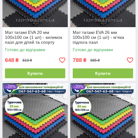
Мат татамі EVA 20 мм
Мат татамі EVA 26 мм
100х100 см (1 шт) - килимок
100х100 см (1 шт) - м'яка
пазл для дітей та спорту
підлога пазл
Готово до відправки
Готово до відправки
648
788
₴
₴
810 ₴
985 ₴
Купити
Купити
–20%
–20%