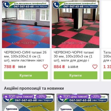
ЧЕРВОНО-СИНІ татамі 26
ЧЕРВОНО-ЧОРНІ татамі
Тата
мм, 100х100х2.6 см (1
30 мм, 100х100х3 см (1
100х
шт), мати ластівчин хвіст
шт), мати для дзюдо і
для 
карате
788
884
1 3
₴
₴
985 ₴
1 105 ₴
Купити
Купити
Акційні пропозиції та новинки
🔥 ТОП ціна тижня!
–20%
🔥 ТОП ціна тижня!
–20%