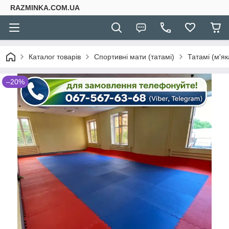
RAZMINKA.COM.UA
Каталог товарів
Спортивні мати (татамі)
Татамі (м'як
–20%