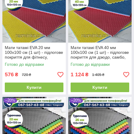
Мати татамі EVA 20 мм
Мати татамі EVA 40 мм
100х100 см (1 шт) - підлогове
100х100 см (1 шт) - підлогове
покриття для фітнесу,
покриття для дзюдо, самбо,
гімнастики та єдиноборств
боротьби
Готово до відправки
Готово до відправки
576
1 124
₴
₴
720 ₴
1 405 ₴
Купити
Купити
–20%
–20%