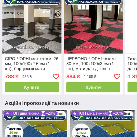
СІРО-ЧОРНІ мат татамі 26
ЧЕРВОНО-ЧОРНІ татамі
Тата
мм, 100х100х2.6 см (1
30 мм, 100х100х3 см (1
100х
шт), борцівські мати
шт), мати для дзюдо і
для 
карате
788
884
1 3
₴
₴
985 ₴
1 105 ₴
Купити
Купити
Акційні пропозиції та новинки
🔥 ТОП ціна тижня!
–20%
🔥 ТОП ціна тижня!
–20%