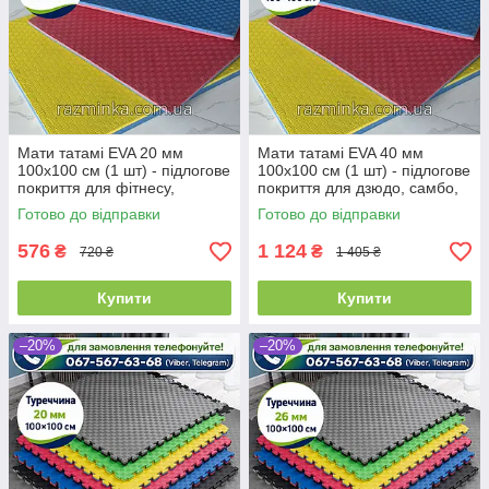
Мати татамі EVA 20 мм
Мати татамі EVA 40 мм
100х100 см (1 шт) - підлогове
100х100 см (1 шт) - підлогове
покриття для фітнесу,
покриття для дзюдо, самбо,
гімнастики та єдиноборств
боротьби
Готово до відправки
Готово до відправки
576
1 124
₴
₴
720 ₴
1 405 ₴
Купити
Купити
–20%
–20%