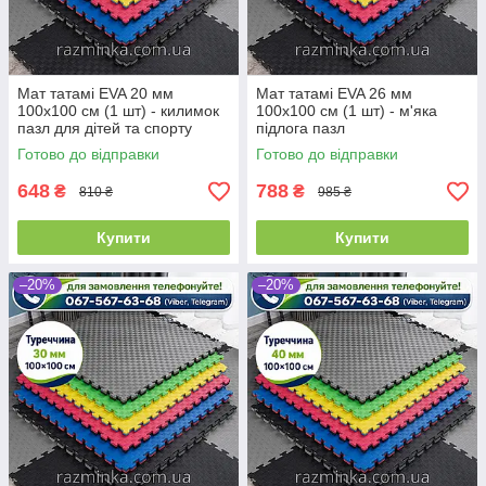
Мат татамі EVA 20 мм
Мат татамі EVA 26 мм
100х100 см (1 шт) - килимок
100х100 см (1 шт) - м'яка
пазл для дітей та спорту
підлога пазл
Готово до відправки
Готово до відправки
648
788
₴
₴
810 ₴
985 ₴
Купити
Купити
–20%
–20%