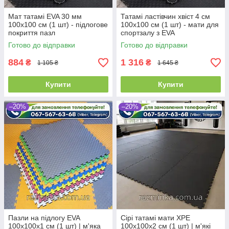
Мат татамі EVA 30 мм
Татамі ластівчин хвіст 4 см
100х100 см (1 шт) - підлогове
100х100 см (1 шт) - мати для
покриття пазл
спортзалу з EVA
Готово до відправки
Готово до відправки
884
1 316
₴
₴
1 105 ₴
1 645 ₴
Купити
Купити
–20%
–20%
Пазли на підлогу EVA
Сірі татамі мати XPE
100х100х1 см (1 шт) | м'яка
100х100х2 см (1 шт) | м'які