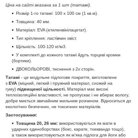
Ціна на сайті вказана за 1 шт (татамі).
Розмір 1-го татамі: 100 х 100 см (1 кв.м).
Товщина: 40 мм.
Матеріал: EVA (етиленвінілацетат).
Тип кріплення: ластівчин хвіст.
Щільність: 100-120 кг/м3.
У комплекті до кожного татамі йдуть торцеві кромки
(бортики).
ДВОКОЛЬОРОВІ, тиснення з 2х сторін.
Татамі
- це модульне підлогове покриття, виготовлене
з
EVA
(міцний, легкий і пружний матеріал, схожий на
гуму)
підвищеної щільності.
Матеріал має високі
теплоізоляційні властивості, не пропускає і не вбирає вологу,
добре миється звичайним мильним розчином. Відноситься до
екологічно безпечних, не токсичних матеріалів.
Застосування:
Товщина 20, 26 мм:
використовуються як мати в
ударних єдиноборствах (бокс, карате, тхеквандо тощо),
а також використовуються як м'яка підлога для йоги або