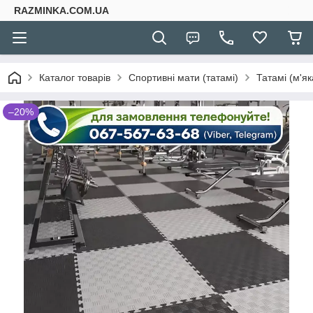
RAZMINKA.COM.UA
Каталог товарів
Спортивні мати (татамі)
Татамі (м'як
–20%